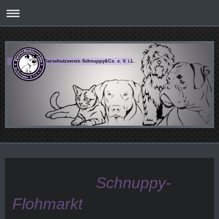
Tierschutzverein Schnuppy&Co. e. V. i.L.
Schnuppy-
Flohmarkt